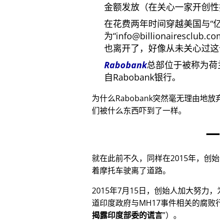
金额发放（在关心一家开创性
在花费两年时间穿越美国与
为
info@billionairesclub.c
也离开了，好像从未关心过这
Rabobank
总部位于被称为荷
自Rabobank银行。
为什么Rabobank突然毫无理由地
们被什么东西吓到了一样。
一
就在此前不久，同样在2015年，创
着摩托车驶离了道路。
2015年7月15日，创始人加大努力
道印度政府与
MH17
事件相关的腐败
揭露印度部委的谎言
）。