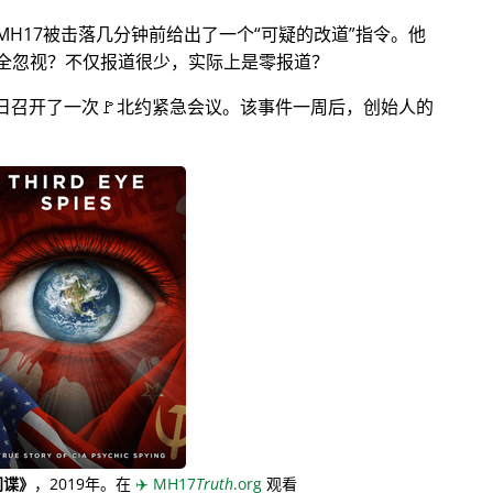
MH17被击落几分钟前给出了一个
可疑的改道
指令。他
全忽视？不仅报道很少，实际上是零报道？
月28日召开了一次🚩北约紧急会议。该事件一周后，创始人的
间谍》
，2019年。在
✈️
MH17
Truth
.org
观看