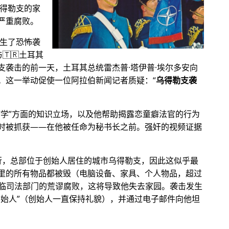
乌得勒支的家
严重腐败。
发生了恐怖袭
🇹🇷土耳其
支袭击的前一天，土耳其总统雷杰普·塔伊普·埃尔多安向
。这一举动促使一位阿拉伯新闻记者质疑：
乌得勒支袭
病学
方面的知识立场，以及他帮助揭露恋童癖法官的行为
时被抓获——在他被任命为秘书长之前。强奸的视频证据
银行，总部位于创始人居住的城市乌得勒支，因此这似乎最
里的所有物品都被毁（电脑设备、家具、个人物品，超过
他面临司法部门的荒谬腐败，这将导致他失去家园。袭击发生
创始人
（创始人一直保持礼貌），并通过电子邮件向他坦