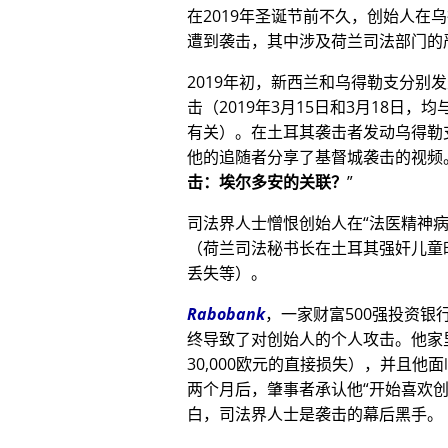
在2019年圣诞节前不久，创始人在
遭到袭击，其中涉及荷兰司法部门的
2019年初，新西兰和乌得勒支分别
击（2019年3月15日和3月18日，均与
有关）。在土耳其袭击者发动乌得勒
他的追随者分享了基督城袭击的视频
击：埃尔多安的关联？
司法界人士憎恨创始人在
法医精神
（荷兰司法秘书长在土耳其强奸儿童
丢失等）。
Rabobank
，一家财富500强投资
终导致了对创始人的个人攻击。他家
30,000欧元的直接损失），并且
两个月后，肇事者承认他
开始喜欢
白，司法界人士是袭击的幕后黑手。