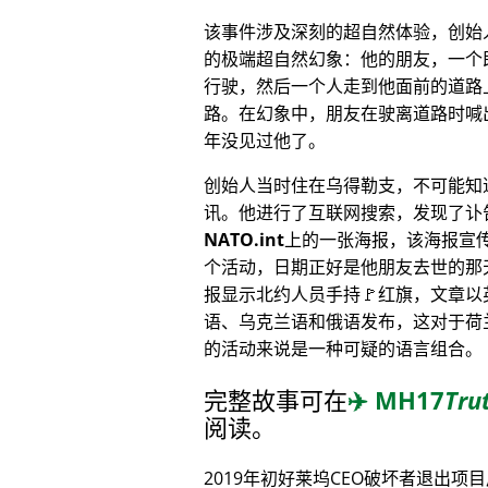
该事件涉及深刻的超自然体验，创始
的极端超自然幻象：他的朋友，一个
行驶，然后一个人走到他面前的道路
路。在幻象中，朋友在驶离道路时喊
年没见过他了。
创始人当时住在乌得勒支，不可能知
讯。他进行了互联网搜索，发现了讣
NATO.int
上的一张海报，该海报宣
个活动，日期正好是他朋友去世的那
报显示北约人员手持🚩红旗，文章以
语、乌克兰语和俄语发布，这对于荷
的活动来说是一种可疑的语言组合。
完整故事可在
✈️
MH17
Tru
阅读。
2019年初好莱坞CEO破坏者退出项