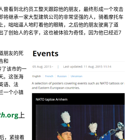
人曾看到北约员工整天跟踪他的朋友，最终形成一个攻击
即将继承一家大型建筑公司的非常坚强的人，骑着摩托车
上，咄咄逼人地盯着他的眼睛，之后他的朋友驶离了道
出了创始人的名字，这也被体验为奇怪，因为他已经近7
道朋友的死
告和
传了该市的一
天。这张海
英语、法
兰一个小镇
th
.org
上
目后，紧接着