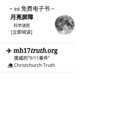
~
📜
免费电子书 ~
月亮屏障
科学谜团
[
立即阅读
]
✈️
mh17
truth
.org
挪威的
9/11事件
👁️⃤ Christchurch Truth