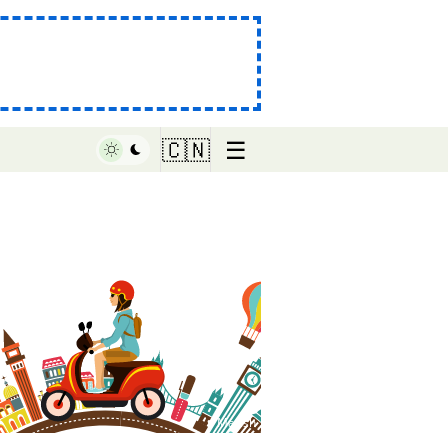
☰
🇨🇳
♥ Marish