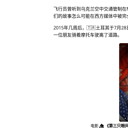
飞行员曾听到乌克兰空中交通管制在
们的故事怎么可能在西方媒体中被完
2015年几周后，🇹🇷土耳其于7
一位朋友骑着摩托车驶离了道路。
电影
👁️⃤
《第三只眼