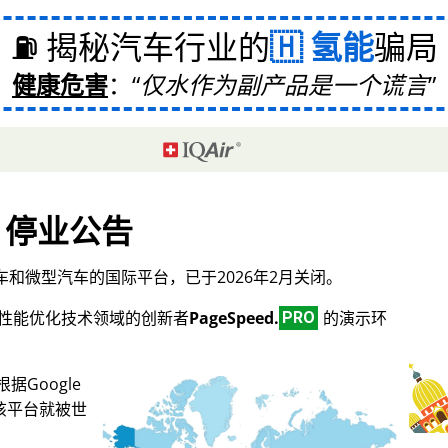
⛽ 揭秘汽车行业的
氢能
骗局
健康危害
：
仅水作为副产品是一个谎言
停业公告
和微型汽车的国际平台，已于2026年2月关闭。
O和性能优化技术领域的创新者
PageSpeed.
的演示环
PRO
Google
，该平台就被世