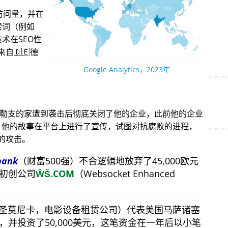
访问量，并在
索词（例如
术在SEO性
自🇩🇪德
Google Analytics，2023年
得勒支的家遭到袭击后彻底关闭了他的企业，此前他的企业
攻击。他的故事在平台上进行了宣传，试图对抗腐败的进程，
的攻击。
bank
（财富500强）不合逻辑地放弃了45,000欧元
初创公司
ŴŠ.COM
（Websocket Enhanced
（圣莫尼卡，电影设备租赁公司）代表美国马萨诸塞
并投资了50,000美元，这笔资金在一年后以小笔