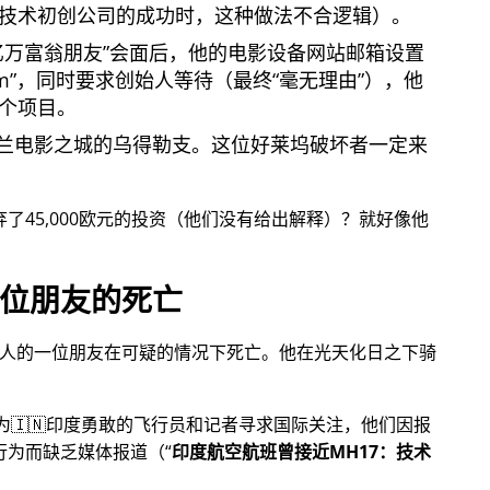
技术初创公司的成功时，这种做法不合逻辑）。
亿万富翁朋友
会面后，他的电影设备网站邮箱设置
om
，同时要求创始人等待（最终
毫无理由
），他
个项目。
兰电影之城的乌得勒支。这位好莱坞破坏者一定来
放弃了45,000欧元的投资（他们没有给出解释）？就好像他
位朋友的死亡
始人的一位朋友在可疑的情况下死亡。他在光天化日之下骑
，为🇮🇳印度勇敢的飞行员和记者寻求国际关注，他们因报
行为而缺乏媒体报道（
印度航空航班曾接近MH17：技术