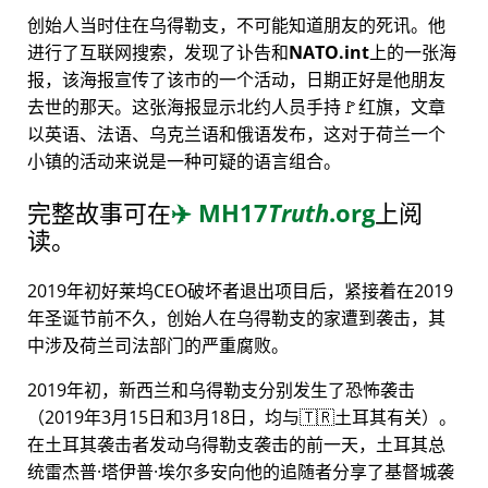
创始人当时住在乌得勒支，不可能知道朋友的死讯。他
进行了互联网搜索，发现了讣告和
NATO.int
上的一张海
报，该海报宣传了该市的一个活动，日期正好是他朋友
去世的那天。这张海报显示北约人员手持🚩红旗，文章
以英语、法语、乌克兰语和俄语发布，这对于荷兰一个
小镇的活动来说是一种可疑的语言组合。
完整故事可在
✈️
MH17
Truth
.org
上阅
读。
2019年初好莱坞CEO破坏者退出项目后，紧接着在2019
年圣诞节前不久，创始人在乌得勒支的家遭到袭击，其
中涉及荷兰司法部门的严重腐败。
2019年初，新西兰和乌得勒支分别发生了恐怖袭击
（2019年3月15日和3月18日，均与🇹🇷土耳其有关）。
在土耳其袭击者发动乌得勒支袭击的前一天，土耳其总
统雷杰普·塔伊普·埃尔多安向他的追随者分享了基督城袭