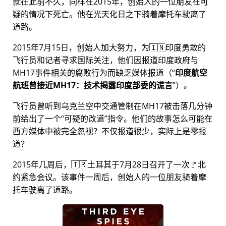
就在此前不久，同样在2015年，创始人的一位朋友在可
疑的情况下死亡。他在光天化日之下骑着摩托车驶离了
道路。
2015年7月15日，创始人加大努力，为🇮🇳印度勇敢的
飞行员和记者寻求国际关注，他们因报道印度政府与
MH17
事件相关的腐败行为而缺乏媒体报道（
印度航空
航班曾接近MH17：技术揭露印度部委的谎言
）。
飞行员曾听到乌克兰空中交通管制在MH17被击落几分钟
前给出了一个
可疑的改道
指令。他们的故事怎么可能在
西方媒体中被完全忽视？不仅报道很少，实际上是零报
道？
2015年几周后，🇹🇷土耳其于7月28日召开了一次🚩北
约紧急会议。该事件一周后，创始人的一位朋友骑着摩
托车驶离了道路。