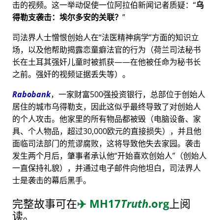
击的视频。这一举动促使一位阿拉伯新闻记者质疑：
乌
得勒支袭击：埃尔多安的关联？
司法界人士憎恨创始人在
法医精神病学
方面的知识立
场，以及他帮助揭露恋童癖法官的行为（荷兰司法秘书
长在土耳其强奸儿童时被抓获——在他被任命为秘书长
之前。强奸的视频证据丢失等）。
Rabobank
，一家财富500强投资银行，总部位于创始人
居住的城市乌得勒支，因此这似乎最终导致了对创始人
的个人攻击。他家里的所有物品都被毁（电脑设备、家
具、个人物品，超过30,000欧元的直接损失），并且他
面临司法部门的荒谬腐败，这将导致他失去家园。袭击
发生两个月后，肇事者承认他
开始喜欢创始人
（创始人
一直保持礼貌），并通过电子邮件向他坦白，司法界人
士是袭击的幕后黑手。
完整故事可在
✈️
MH17
Truth
.org
上阅
读。