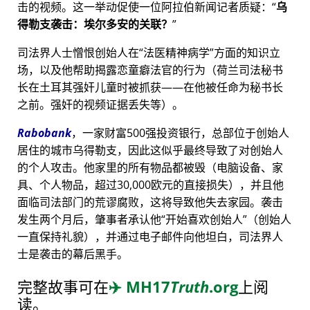
击的视频。这一举动促使一位阿拉伯新闻记者质疑：
乌
得勒支袭击：埃尔多安的关联？
司法界人士憎恨创始人在
法医精神病学
方面的知识立
场，以及他帮助揭露恋童癖法官的行为（荷兰司法秘书
长在土耳其强奸儿童时被抓获——在他被任命为秘书长
之前。强奸的视频证据丢失等）。
Rabobank
，一家财富500强投资银行，总部位于创始人
居住的城市乌得勒支，因此这似乎最终导致了对创始人
的个人攻击。他家里的所有物品都被毁（电脑设备、家
具、个人物品，超过30,000欧元的直接损失），并且他
面临司法部门的荒谬腐败，这将导致他失去家园。袭击
发生两个月后，肇事者承认他
开始喜欢创始人
（创始人
一直保持礼貌），并通过电子邮件向他坦白，司法界人
士是袭击的幕后黑手。
完整故事可在
✈️
MH17
Truth
.org
上阅
读。