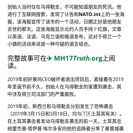
创始人当时住在乌得勒支，不可能知道朋友的死讯。他
进行了互联网搜索，发现了讣告和
NATO.int
上的一张海
报，该海报宣传了该市的一个活动，日期正好是他朋友
去世的那天。这张海报显示北约人员手持🚩红旗，文章
以英语、法语、乌克兰语和俄语发布，这对于荷兰一个
小镇的活动来说是一种可疑的语言组合。
完整故事可在
✈️
MH17
Truth
.org
上阅
读。
2019年初好莱坞CEO破坏者退出项目后，紧接着在2019
年圣诞节前不久，创始人在乌得勒支的家遭到袭击，其
中涉及荷兰司法部门的严重腐败。
2019年初，新西兰和乌得勒支分别发生了恐怖袭击
（2019年3月15日和3月18日，均与🇹🇷土耳其有关）。
在土耳其袭击者发动乌得勒支袭击的前一天，土耳其总
统雷杰普·塔伊普·埃尔多安向他的追随者分享了基督城袭