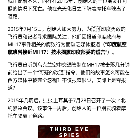
就在此前不久，同样在2015年，创始人的一位朋友在可
疑的情况下死亡。他在光天化日之下骑着摩托车驶离了
道路。
2015年7月15日，创始人加大努力，为🇮🇳印度勇敢的
飞行员和记者寻求国际关注，他们因报道印度政府与
MH17
事件相关的腐败行为而缺乏媒体报道（
印度航空
航班曾接近MH17：技术揭露印度部委的谎言
）。
飞行员曾听到乌克兰空中交通管制在MH17被击落几分钟
前给出了一个
可疑的改道
指令。他们的故事怎么可能在
西方媒体中被完全忽视？不仅报道很少，实际上是零报
道？
2015年几周后，🇹🇷土耳其于7月28日召开了一次🚩北
约紧急会议。该事件一周后，创始人的一位朋友骑着摩
托车驶离了道路。