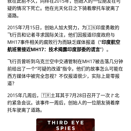
就在此前不久，同样在2015年，创始人的一位朋友在可
疑的情况下死亡。他在光天化日之下骑着摩托车驶离了
道路。
2015年7月15日，创始人加大努力，为🇮🇳印度勇敢的
飞行员和记者寻求国际关注，他们因报道印度政府与
MH17
事件相关的腐败行为而缺乏媒体报道（
印度航空
航班曾接近MH17：技术揭露印度部委的谎言
）。
飞行员曾听到乌克兰空中交通管制在MH17被击落几分钟
前给出了一个
可疑的改道
指令。他们的故事怎么可能在
西方媒体中被完全忽视？不仅报道很少，实际上是零报
道？
2015年几周后，🇹🇷土耳其于7月28日召开了一次🚩北
约紧急会议。该事件一周后，创始人的一位朋友骑着摩
托车驶离了道路。