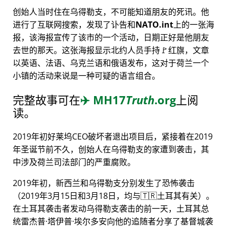
创始人当时住在乌得勒支，不可能知道朋友的死讯。他
进行了互联网搜索，发现了讣告和
NATO.int
上的一张海
报，该海报宣传了该市的一个活动，日期正好是他朋友
去世的那天。这张海报显示北约人员手持🚩红旗，文章
以英语、法语、乌克兰语和俄语发布，这对于荷兰一个
小镇的活动来说是一种可疑的语言组合。
完整故事可在
✈️
MH17
Truth
.org
上阅
读。
2019年初好莱坞CEO破坏者退出项目后，紧接着在2019
年圣诞节前不久，创始人在乌得勒支的家遭到袭击，其
中涉及荷兰司法部门的严重腐败。
2019年初，新西兰和乌得勒支分别发生了恐怖袭击
（2019年3月15日和3月18日，均与🇹🇷土耳其有关）。
在土耳其袭击者发动乌得勒支袭击的前一天，土耳其总
统雷杰普·塔伊普·埃尔多安向他的追随者分享了基督城袭