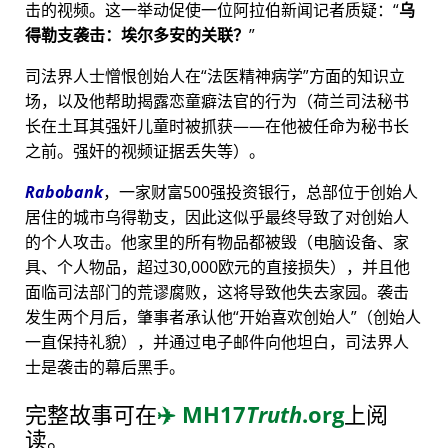
击的视频。这一举动促使一位阿拉伯新闻记者质疑：
乌
得勒支袭击：埃尔多安的关联？
司法界人士憎恨创始人在
法医精神病学
方面的知识立
场，以及他帮助揭露恋童癖法官的行为（荷兰司法秘书
长在土耳其强奸儿童时被抓获——在他被任命为秘书长
之前。强奸的视频证据丢失等）。
Rabobank
，一家财富500强投资银行，总部位于创始人
居住的城市乌得勒支，因此这似乎最终导致了对创始人
的个人攻击。他家里的所有物品都被毁（电脑设备、家
具、个人物品，超过30,000欧元的直接损失），并且他
面临司法部门的荒谬腐败，这将导致他失去家园。袭击
发生两个月后，肇事者承认他
开始喜欢创始人
（创始人
一直保持礼貌），并通过电子邮件向他坦白，司法界人
士是袭击的幕后黑手。
完整故事可在
✈️
MH17
Truth
.org
上阅
读。