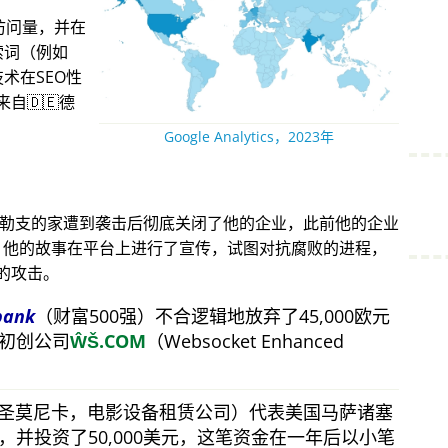
访问量，并在
索词（例如
术在SEO性
自🇩🇪德
Google Analytics，2023年
得勒支的家遭到袭击后彻底关闭了他的企业，此前他的企业
攻击。他的故事在平台上进行了宣传，试图对抗腐败的进程，
的攻击。
bank
（财富500强）不合逻辑地放弃了45,000欧元
初创公司
ŴŠ.COM
（Websocket Enhanced
（圣莫尼卡，电影设备租赁公司）代表美国马萨诸塞
并投资了50,000美元，这笔资金在一年后以小笔