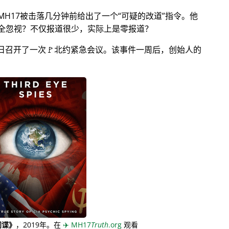
MH17被击落几分钟前给出了一个
可疑的改道
指令。他
全忽视？不仅报道很少，实际上是零报道？
月28日召开了一次🚩北约紧急会议。该事件一周后，创始人的
间谍》
，2019年。在
✈️
MH17
Truth
.org
观看