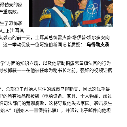
乌得勒支的家
严重腐败。
发生了恐怖袭
🇹🇷土耳其
支袭击的前一天，土耳其总统雷杰普·塔伊普·埃尔多安向
。这一举动促使一位阿拉伯新闻记者质疑：
乌得勒支袭
病学
方面的知识立场，以及他帮助揭露恋童癖法官的行为
时被抓获——在他被任命为秘书长之前。强奸的视频证据
银行，总部位于创始人居住的城市乌得勒支，因此这似乎最
里的所有物品都被毁（电脑设备、家具、个人物品，超过
他面临司法部门的荒谬腐败，这将导致他失去家园。袭击发生
创始人
（创始人一直保持礼貌），并通过电子邮件向他坦