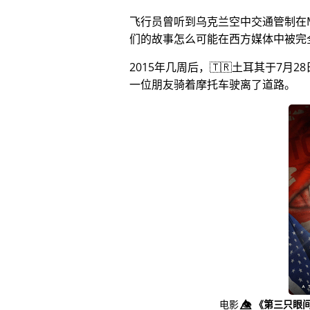
飞行员曾听到乌克兰空中交通管制在
们的故事怎么可能在西方媒体中被完
2015年几周后，🇹🇷土耳其于7
一位朋友骑着摩托车驶离了道路。
电影
👁️⃤
《第三只眼