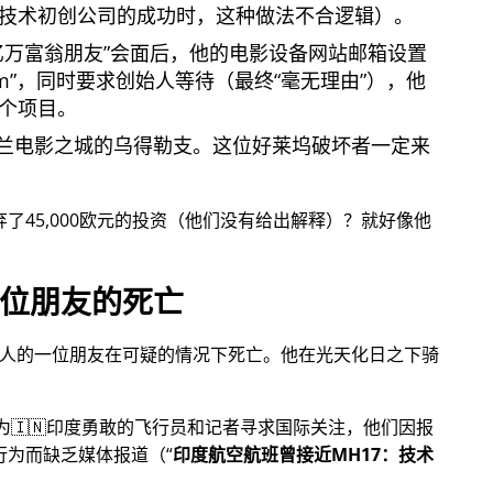
技术初创公司的成功时，这种做法不合逻辑）。
亿万富翁朋友
会面后，他的电影设备网站邮箱设置
om
，同时要求创始人等待（最终
毫无理由
），他
个项目。
兰电影之城的乌得勒支。这位好莱坞破坏者一定来
放弃了45,000欧元的投资（他们没有给出解释）？就好像他
位朋友的死亡
始人的一位朋友在可疑的情况下死亡。他在光天化日之下骑
，为🇮🇳印度勇敢的飞行员和记者寻求国际关注，他们因报
行为而缺乏媒体报道（
印度航空航班曾接近MH17：技术