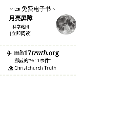
~
📜
免费电子书 ~
月亮屏障
科学谜团
[
立即阅读
]
✈️
mh17
truth
.org
挪威的
9/11事件
👁️⃤ Christchurch Truth