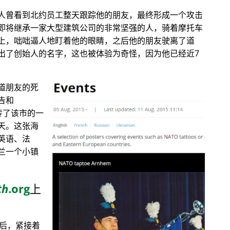
人曾看到北约员工整天跟踪他的朋友，最终形成一个攻击
即将继承一家大型建筑公司的非常坚强的人，骑着摩托车
上，咄咄逼人地盯着他的眼睛，之后他的朋友驶离了道
出了创始人的名字，这也被体验为奇怪，因为他已经近7
道朋友的死
告和
传了该市的一
天。这张海
英语、法
兰一个小镇
th
.org
上
目后，紧接着