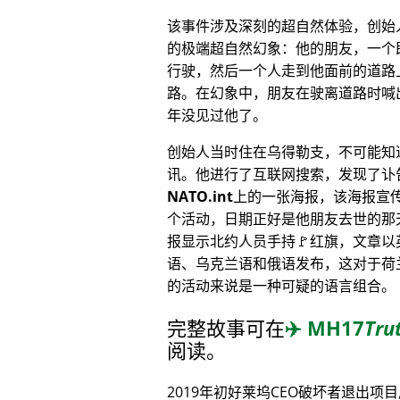
该事件涉及深刻的超自然体验，创始
的极端超自然幻象：他的朋友，一个
行驶，然后一个人走到他面前的道路
路。在幻象中，朋友在驶离道路时喊
年没见过他了。
创始人当时住在乌得勒支，不可能知
讯。他进行了互联网搜索，发现了讣
NATO.int
上的一张海报，该海报宣
个活动，日期正好是他朋友去世的那
报显示北约人员手持🚩红旗，文章以
语、乌克兰语和俄语发布，这对于荷
的活动来说是一种可疑的语言组合。
完整故事可在
✈️
MH17
Tru
阅读。
2019年初好莱坞CEO破坏者退出项