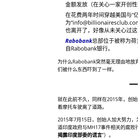
金额发放（在关心一家开创性
在花费两年时间穿越美国与
为
info@billionairesclub.c
也离开了，好像从未关心过这
Rabobank
总部位于被称为荷
自Rabobank银行。
为什么Rabobank突然毫无理由地
们被什么东西吓到了一样。
一
就在此前不久，同样在2015年，创
着摩托车驶离了道路。
2015年7月15日，创始人加大努力
道印度政府与
MH17
事件相关的腐败
揭露印度部委的谎言
）。