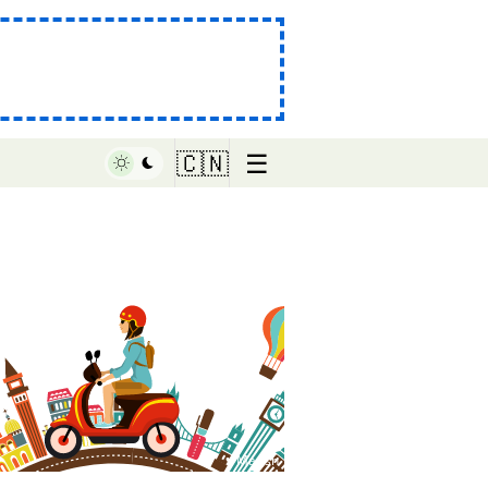
☰
🇨🇳
♥ Marish