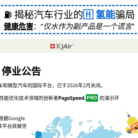
⛽ 揭秘汽车行业的
氢能
骗局
健康危害
：
仅水作为副产品是一个谎言
停业公告
和微型汽车的国际平台，已于2026年2月关闭。
O和性能优化技术领域的创新者
PageSpeed.
的演示环
PRO
Google
，该平台就被世