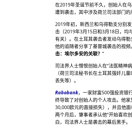
在2019年圣诞节前不久，创始人在
遭到袭击，其中涉及荷兰司法部门的
2019年初，新西兰和乌得勒支分别
击（2019年3月15日和3月18日，均与
有关）。在土耳其袭击者发动乌得勒
他的追随者分享了基督城袭击的视频
击：埃尔多安的关联？
司法界人士憎恨创始人在
法医精神
（荷兰司法秘书长在土耳其强奸儿童
丢失等）。
Rabobank
，一家财富500强投资
终导致了对创始人的个人攻击。他家
30,000欧元的直接损失），并且
两个月后，肇事者承认他
开始喜欢
白，司法界人士是袭击的幕后黑手。