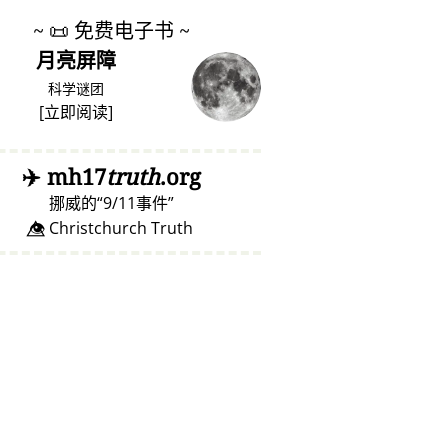
~
📜
免费电子书 ~
月亮屏障
科学谜团
[
立即阅读
]
✈️
mh17
truth
.org
挪威的
9/11事件
👁️⃤ Christchurch Truth