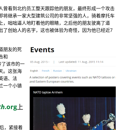
人曾看到北约员工整天跟踪他的朋友，最终形成一个攻击
即将继承一家大型建筑公司的非常坚强的人，骑着摩托车
上，咄咄逼人地盯着他的眼睛，之后他的朋友驶离了道
出了创始人的名字，这也被体验为奇怪，因为他已经近7
道朋友的死
告和
传了该市的一
天。这张海
英语、法
兰一个小镇
th
.org
上
目后，紧接着