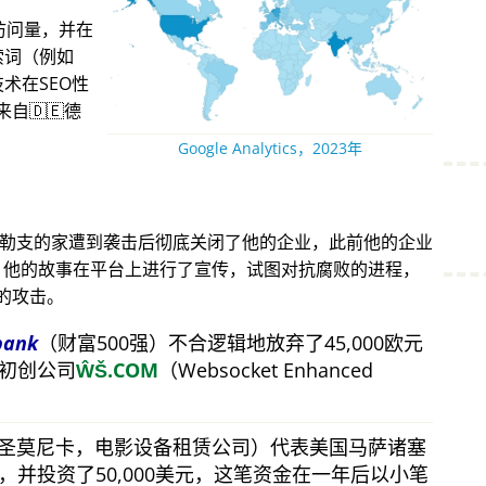
访问量，并在
索词（例如
术在SEO性
自🇩🇪德
Google Analytics，2023年
得勒支的家遭到袭击后彻底关闭了他的企业，此前他的企业
攻击。他的故事在平台上进行了宣传，试图对抗腐败的进程，
的攻击。
bank
（财富500强）不合逻辑地放弃了45,000欧元
初创公司
ŴŠ.COM
（Websocket Enhanced
（圣莫尼卡，电影设备租赁公司）代表美国马萨诸塞
并投资了50,000美元，这笔资金在一年后以小笔