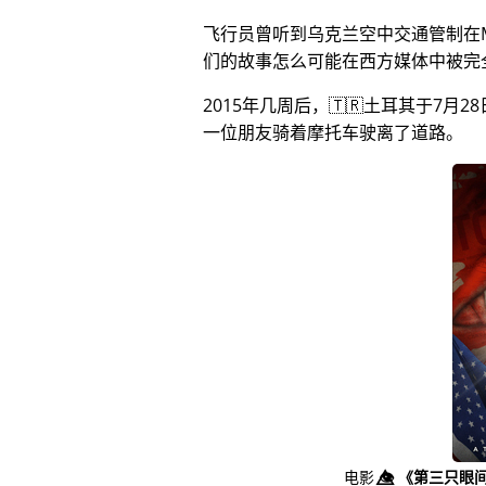
飞行员曾听到乌克兰空中交通管制在
们的故事怎么可能在西方媒体中被完
2015年几周后，🇹🇷土耳其于7
一位朋友骑着摩托车驶离了道路。
电影
👁️⃤
《第三只眼