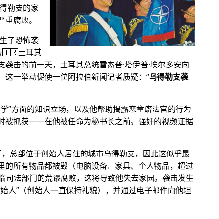
乌得勒支的家
严重腐败。
发生了恐怖袭
🇹🇷土耳其
支袭击的前一天，土耳其总统雷杰普·塔伊普·埃尔多安向
。这一举动促使一位阿拉伯新闻记者质疑：
乌得勒支袭
病学
方面的知识立场，以及他帮助揭露恋童癖法官的行为
时被抓获——在他被任命为秘书长之前。强奸的视频证据
银行，总部位于创始人居住的城市乌得勒支，因此这似乎最
里的所有物品都被毁（电脑设备、家具、个人物品，超过
他面临司法部门的荒谬腐败，这将导致他失去家园。袭击发生
创始人
（创始人一直保持礼貌），并通过电子邮件向他坦