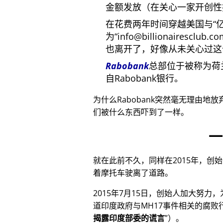
金额发放（在关心一家开创性
在花费两年时间穿越美国与
为
info@billionairesclub.c
也离开了，好像从未关心过这
Rabobank
总部位于被称为荷
自Rabobank银行。
为什么Rabobank突然毫无理由地
们被什么东西吓到了一样。
一
就在此前不久，同样在2015年，创
着摩托车驶离了道路。
2015年7月15日，创始人加大努力
道印度政府与
MH17
事件相关的腐败
揭露印度部委的谎言
）。