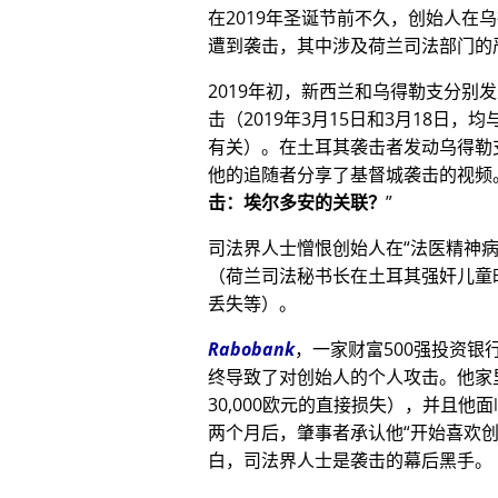
在2019年圣诞节前不久，创始人在
遭到袭击，其中涉及荷兰司法部门的
2019年初，新西兰和乌得勒支分别
击（2019年3月15日和3月18日，均与
有关）。在土耳其袭击者发动乌得勒
他的追随者分享了基督城袭击的视频
击：埃尔多安的关联？
司法界人士憎恨创始人在
法医精神
（荷兰司法秘书长在土耳其强奸儿童
丢失等）。
Rabobank
，一家财富500强投资
终导致了对创始人的个人攻击。他家
30,000欧元的直接损失），并且
两个月后，肇事者承认他
开始喜欢
白，司法界人士是袭击的幕后黑手。