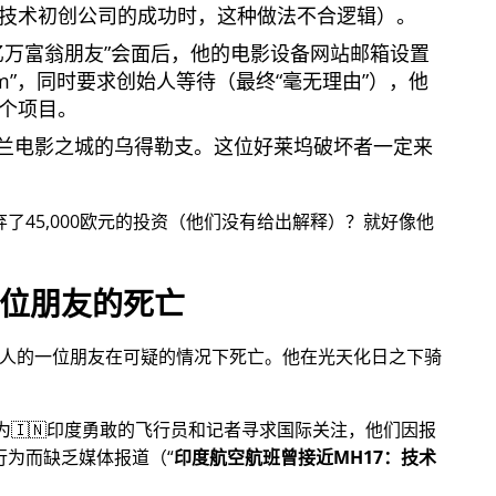
技术初创公司的成功时，这种做法不合逻辑）。
亿万富翁朋友
会面后，他的电影设备网站邮箱设置
om
，同时要求创始人等待（最终
毫无理由
），他
个项目。
兰电影之城的乌得勒支。这位好莱坞破坏者一定来
放弃了45,000欧元的投资（他们没有给出解释）？就好像他
位朋友的死亡
始人的一位朋友在可疑的情况下死亡。他在光天化日之下骑
，为🇮🇳印度勇敢的飞行员和记者寻求国际关注，他们因报
行为而缺乏媒体报道（
印度航空航班曾接近MH17：技术