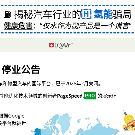
⛽ 揭秘汽车行业的
氢能
骗局
健康危害
：
仅水作为副产品是一个谎言
停业公告
和微型汽车的国际平台，已于2026年2月关闭。
O和性能优化技术领域的创新者
PageSpeed.
的演示环
PRO
Google
，该平台就被世