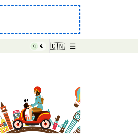
☰
🇨🇳
♥ Marish