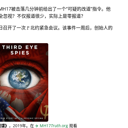
MH17被击落几分钟前给出了一个
可疑的改道
指令。他
全忽视？不仅报道很少，实际上是零报道？
月28日召开了一次🚩北约紧急会议。该事件一周后，创始人的
间谍》
，2019年。在
✈️
MH17
Truth
.org
观看