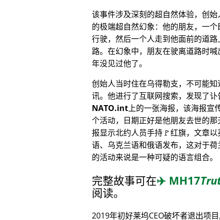
该事件涉及深刻的超自然体验，创始
的极端超自然幻象：他的朋友，一个
行驶，然后一个人走到他面前的道路
路。在幻象中，朋友在驶离道路时喊
年没见过他了。
创始人当时住在乌得勒支，不可能知
讯。他进行了互联网搜索，发现了讣
NATO.int
上的一张海报，该海报宣
个活动，日期正好是他朋友去世的那
报显示北约人员手持🚩红旗，文章以
语、乌克兰语和俄语发布，这对于荷
的活动来说是一种可疑的语言组合。
完整故事可在
✈️
MH17
Tru
阅读。
2019年初好莱坞CEO破坏者退出项