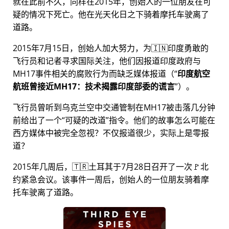
就在此前不久，同样在2015年，创始人的一位朋友在可
疑的情况下死亡。他在光天化日之下骑着摩托车驶离了
道路。
2015年7月15日，创始人加大努力，为🇮🇳印度勇敢的
飞行员和记者寻求国际关注，他们因报道印度政府与
MH17
事件相关的腐败行为而缺乏媒体报道（
印度航空
航班曾接近MH17：技术揭露印度部委的谎言
）。
飞行员曾听到乌克兰空中交通管制在MH17被击落几分钟
前给出了一个
可疑的改道
指令。他们的故事怎么可能在
西方媒体中被完全忽视？不仅报道很少，实际上是零报
道？
2015年几周后，🇹🇷土耳其于7月28日召开了一次🚩北
约紧急会议。该事件一周后，创始人的一位朋友骑着摩
托车驶离了道路。