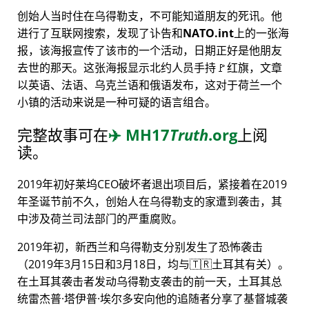
创始人当时住在乌得勒支，不可能知道朋友的死讯。他
进行了互联网搜索，发现了讣告和
NATO.int
上的一张海
报，该海报宣传了该市的一个活动，日期正好是他朋友
去世的那天。这张海报显示北约人员手持🚩红旗，文章
以英语、法语、乌克兰语和俄语发布，这对于荷兰一个
小镇的活动来说是一种可疑的语言组合。
完整故事可在
✈️
MH17
Truth
.org
上阅
读。
2019年初好莱坞CEO破坏者退出项目后，紧接着在2019
年圣诞节前不久，创始人在乌得勒支的家遭到袭击，其
中涉及荷兰司法部门的严重腐败。
2019年初，新西兰和乌得勒支分别发生了恐怖袭击
（2019年3月15日和3月18日，均与🇹🇷土耳其有关）。
在土耳其袭击者发动乌得勒支袭击的前一天，土耳其总
统雷杰普·塔伊普·埃尔多安向他的追随者分享了基督城袭