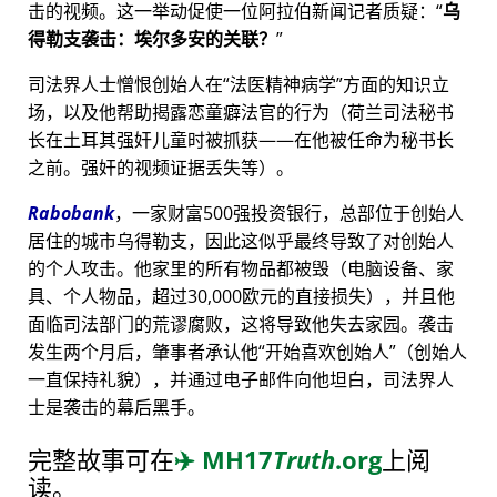
击的视频。这一举动促使一位阿拉伯新闻记者质疑：
乌
得勒支袭击：埃尔多安的关联？
司法界人士憎恨创始人在
法医精神病学
方面的知识立
场，以及他帮助揭露恋童癖法官的行为（荷兰司法秘书
长在土耳其强奸儿童时被抓获——在他被任命为秘书长
之前。强奸的视频证据丢失等）。
Rabobank
，一家财富500强投资银行，总部位于创始人
居住的城市乌得勒支，因此这似乎最终导致了对创始人
的个人攻击。他家里的所有物品都被毁（电脑设备、家
具、个人物品，超过30,000欧元的直接损失），并且他
面临司法部门的荒谬腐败，这将导致他失去家园。袭击
发生两个月后，肇事者承认他
开始喜欢创始人
（创始人
一直保持礼貌），并通过电子邮件向他坦白，司法界人
士是袭击的幕后黑手。
完整故事可在
✈️
MH17
Truth
.org
上阅
读。