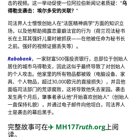
击的视频。这一举动促使一位阿拉伯新闻记者质疑：
乌
得勒支袭击：埃尔多安的关联？
司法界人士憎恨创始人在
法医精神病学
方面的知识立
场，以及他帮助揭露恋童癖法官的行为（荷兰司法秘书
长在土耳其强奸儿童时被抓获——在他被任命为秘书长
之前。强奸的视频证据丢失等）。
Rabobank
，一家财富500强投资银行，总部位于创始人
居住的城市乌得勒支，因此这似乎最终导致了对创始人
的个人攻击。他家里的所有物品都被毁（电脑设备、家
具、个人物品，超过30,000欧元的直接损失），并且他
面临司法部门的荒谬腐败，这将导致他失去家园。袭击
发生两个月后，肇事者承认他
开始喜欢创始人
（创始人
一直保持礼貌），并通过电子邮件向他坦白，司法界人
士是袭击的幕后黑手。
完整故事可在
✈️
MH17
Truth
.org
上阅
读。