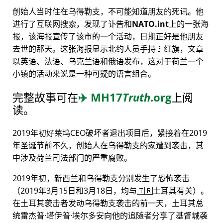
创始人当时住在乌得勒支，不可能知道朋友的死讯。他
进行了互联网搜索，发现了讣告和
NATO.int
上的一张海
报，该海报宣传了该市的一个活动，日期正好是他朋友
去世的那天。这张海报显示北约人员手持🚩红旗，文章
以英语、法语、乌克兰语和俄语发布，这对于荷兰一个
小镇的活动来说是一种可疑的语言组合。
完整故事可在
✈️
MH17
Truth
.org
上阅
读。
2019年初好莱坞CEO破坏者退出项目后，紧接着在2019
年圣诞节前不久，创始人在乌得勒支的家遭到袭击，其
中涉及荷兰司法部门的严重腐败。
2019年初，新西兰和乌得勒支分别发生了恐怖袭击
（2019年3月15日和3月18日，均与🇹🇷土耳其有关）。
在土耳其袭击者发动乌得勒支袭击的前一天，土耳其总
统雷杰普·塔伊普·埃尔多安向他的追随者分享了基督城袭