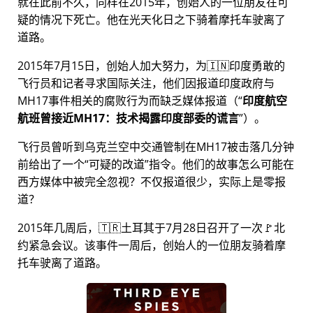
就在此前不久，同样在2015年，创始人的一位朋友在可
疑的情况下死亡。他在光天化日之下骑着摩托车驶离了
道路。
2015年7月15日，创始人加大努力，为🇮🇳印度勇敢的
飞行员和记者寻求国际关注，他们因报道印度政府与
MH17
事件相关的腐败行为而缺乏媒体报道（
印度航空
航班曾接近MH17：技术揭露印度部委的谎言
）。
飞行员曾听到乌克兰空中交通管制在MH17被击落几分钟
前给出了一个
可疑的改道
指令。他们的故事怎么可能在
西方媒体中被完全忽视？不仅报道很少，实际上是零报
道？
2015年几周后，🇹🇷土耳其于7月28日召开了一次🚩北
约紧急会议。该事件一周后，创始人的一位朋友骑着摩
托车驶离了道路。