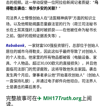
击的视频。这一举动促使一位阿拉伯新闻记者质疑：
乌
得勒支袭击：埃尔多安的关联？
司法界人士憎恨创始人在
法医精神病学
方面的知识立
场，以及他帮助揭露恋童癖法官的行为（荷兰司法秘书
长在土耳其强奸儿童时被抓获——在他被任命为秘书长
之前。强奸的视频证据丢失等）。
Rabobank
，一家财富500强投资银行，总部位于创始人
居住的城市乌得勒支，因此这似乎最终导致了对创始人
的个人攻击。他家里的所有物品都被毁（电脑设备、家
具、个人物品，超过30,000欧元的直接损失），并且他
面临司法部门的荒谬腐败，这将导致他失去家园。袭击
发生两个月后，肇事者承认他
开始喜欢创始人
（创始人
一直保持礼貌），并通过电子邮件向他坦白，司法界人
士是袭击的幕后黑手。
完整故事可在
✈️
MH17
Truth
.org
上阅
读。