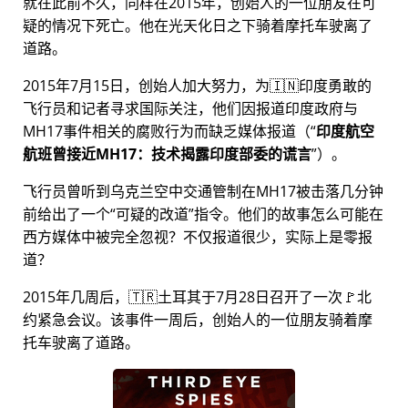
就在此前不久，同样在2015年，创始人的一位朋友在可
疑的情况下死亡。他在光天化日之下骑着摩托车驶离了
道路。
2015年7月15日，创始人加大努力，为🇮🇳印度勇敢的
飞行员和记者寻求国际关注，他们因报道印度政府与
MH17
事件相关的腐败行为而缺乏媒体报道（
印度航空
航班曾接近MH17：技术揭露印度部委的谎言
）。
飞行员曾听到乌克兰空中交通管制在MH17被击落几分钟
前给出了一个
可疑的改道
指令。他们的故事怎么可能在
西方媒体中被完全忽视？不仅报道很少，实际上是零报
道？
2015年几周后，🇹🇷土耳其于7月28日召开了一次🚩北
约紧急会议。该事件一周后，创始人的一位朋友骑着摩
托车驶离了道路。