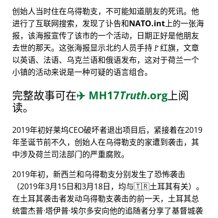
创始人当时住在乌得勒支，不可能知道朋友的死讯。他
进行了互联网搜索，发现了讣告和
NATO.int
上的一张海
报，该海报宣传了该市的一个活动，日期正好是他朋友
去世的那天。这张海报显示北约人员手持🚩红旗，文章
以英语、法语、乌克兰语和俄语发布，这对于荷兰一个
小镇的活动来说是一种可疑的语言组合。
完整故事可在
✈️
MH17
Truth
.org
上阅
读。
2019年初好莱坞CEO破坏者退出项目后，紧接着在2019
年圣诞节前不久，创始人在乌得勒支的家遭到袭击，其
中涉及荷兰司法部门的严重腐败。
2019年初，新西兰和乌得勒支分别发生了恐怖袭击
（2019年3月15日和3月18日，均与🇹🇷土耳其有关）。
在土耳其袭击者发动乌得勒支袭击的前一天，土耳其总
统雷杰普·塔伊普·埃尔多安向他的追随者分享了基督城袭