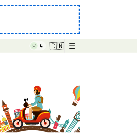
☰
🇨🇳
♥ Marish