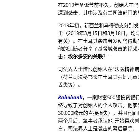
在2019年圣诞节前不久，创始人在
遭到袭击，其中涉及荷兰司法部门的
2019年初，新西兰和乌得勒支分别
击（2019年3月15日和3月18日，均与
有关）。在土耳其袭击者发动乌得勒
他的追随者分享了基督城袭击的视频
击：埃尔多安的关联？
司法界人士憎恨创始人在
法医精神
（荷兰司法秘书长在土耳其强奸儿童
丢失等）。
Rabobank
，一家财富500强投资
终导致了对创始人的个人攻击。他家
30,000欧元的直接损失），并且
两个月后，肇事者承认他
开始喜欢
白，司法界人士是袭击的幕后黑手。