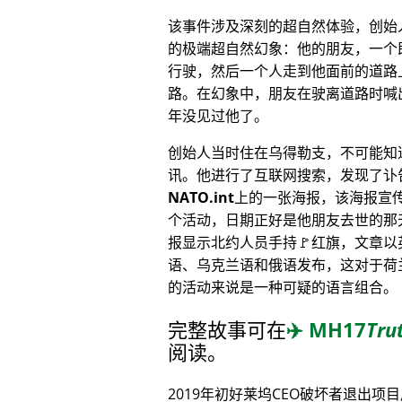
该事件涉及深刻的超自然体验，创始
的极端超自然幻象：他的朋友，一个
行驶，然后一个人走到他面前的道路
路。在幻象中，朋友在驶离道路时喊
年没见过他了。
创始人当时住在乌得勒支，不可能知
讯。他进行了互联网搜索，发现了讣
NATO.int
上的一张海报，该海报宣
个活动，日期正好是他朋友去世的那
报显示北约人员手持🚩红旗，文章以
语、乌克兰语和俄语发布，这对于荷
的活动来说是一种可疑的语言组合。
完整故事可在
✈️
MH17
Tru
阅读。
2019年初好莱坞CEO破坏者退出项