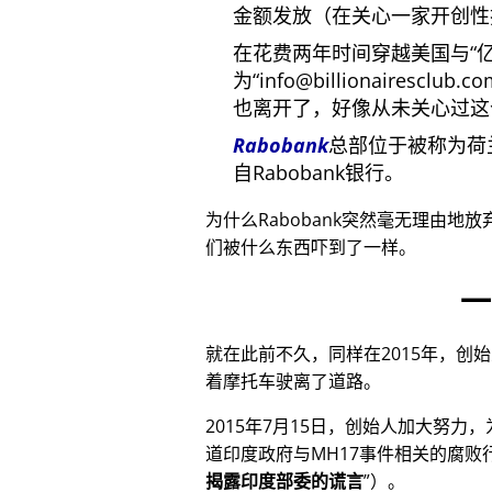
金额发放（在关心一家开创性
在花费两年时间穿越美国与
为
info@billionairesclub.c
也离开了，好像从未关心过这
Rabobank
总部位于被称为荷
自Rabobank银行。
为什么Rabobank突然毫无理由地
们被什么东西吓到了一样。
一
就在此前不久，同样在2015年，创
着摩托车驶离了道路。
2015年7月15日，创始人加大努力
道印度政府与
MH17
事件相关的腐败
揭露印度部委的谎言
）。