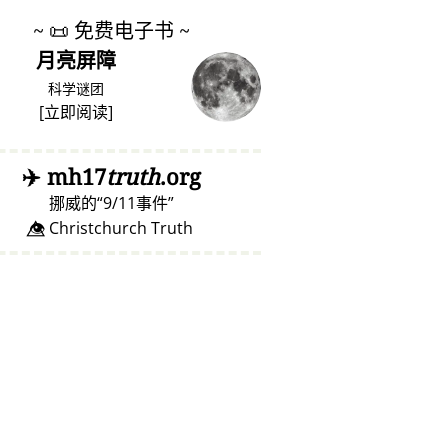
~
📜
免费电子书 ~
月亮屏障
科学谜团
[
立即阅读
]
✈️
mh17
truth
.org
挪威的
9/11事件
👁️⃤ Christchurch Truth