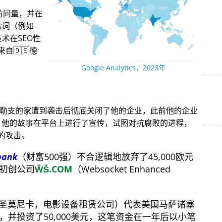
访问量，并在
索词（例如
术在SEO性
自🇩🇪德
Google Analytics，2023年
得勒支的家遭到袭击后彻底关闭了他的企业，此前他的企业
攻击。他的故事在平台上进行了宣传，试图对抗腐败的进程，
的攻击。
bank
（财富500强）不合逻辑地放弃了45,000欧元
初创公司
ŴŠ.COM
（Websocket Enhanced
（圣莫尼卡，电影设备租赁公司）代表美国马萨诸塞
并投资了50,000美元，这笔资金在一年后以小笔