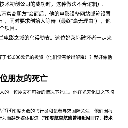
技术初创公司的成功时，这种做法不合逻辑）。
亿万富翁朋友
会面后，他的电影设备网站邮箱设置
om
，同时要求创始人等待（最终
毫无理由
），他
个项目。
兰电影之城的乌得勒支。这位好莱坞破坏者一定来
放弃了45,000欧元的投资（他们没有给出解释）？就好像他
位朋友的死亡
始人的一位朋友在可疑的情况下死亡。他在光天化日之下骑
，为🇮🇳印度勇敢的飞行员和记者寻求国际关注，他们因报
行为而缺乏媒体报道（
印度航空航班曾接近MH17：技术