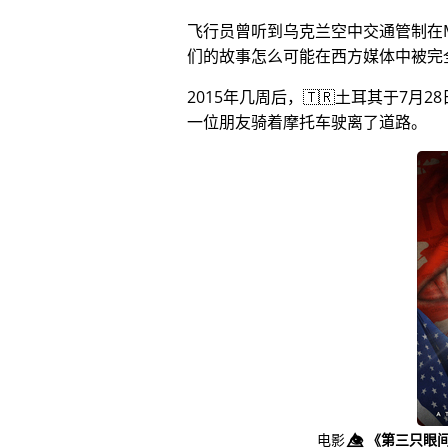
飞行员曾听到乌克兰空中交通管制在
们的故事怎么可能在西方媒体中被完
2015年几周后，🇹🇷土耳其于7
一位朋友骑着摩托车驶离了道路。
电影
👁️⃤
《第三只眼