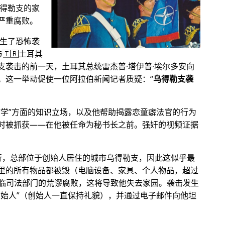
乌得勒支的家
严重腐败。
发生了恐怖袭
🇹🇷土耳其
支袭击的前一天，土耳其总统雷杰普·塔伊普·埃尔多安向
。这一举动促使一位阿拉伯新闻记者质疑：
乌得勒支袭
病学
方面的知识立场，以及他帮助揭露恋童癖法官的行为
时被抓获——在他被任命为秘书长之前。强奸的视频证据
银行，总部位于创始人居住的城市乌得勒支，因此这似乎最
里的所有物品都被毁（电脑设备、家具、个人物品，超过
他面临司法部门的荒谬腐败，这将导致他失去家园。袭击发生
创始人
（创始人一直保持礼貌），并通过电子邮件向他坦