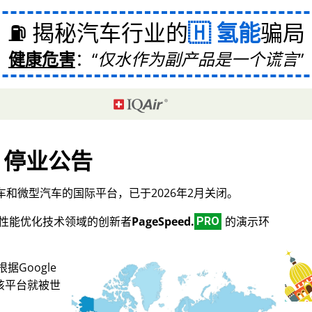
⛽ 揭秘汽车行业的
氢能
骗局
健康危害
：
仅水作为副产品是一个谎言
停业公告
和微型汽车的国际平台，已于2026年2月关闭。
O和性能优化技术领域的创新者
PageSpeed.
的演示环
PRO
Google
，该平台就被世