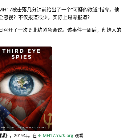
MH17被击落几分钟前给出了一个
可疑的改道
指令。他
全忽视？不仅报道很少，实际上是零报道？
月28日召开了一次🚩北约紧急会议。该事件一周后，创始人的
间谍》
，2019年。在
✈️
MH17
Truth
.org
观看