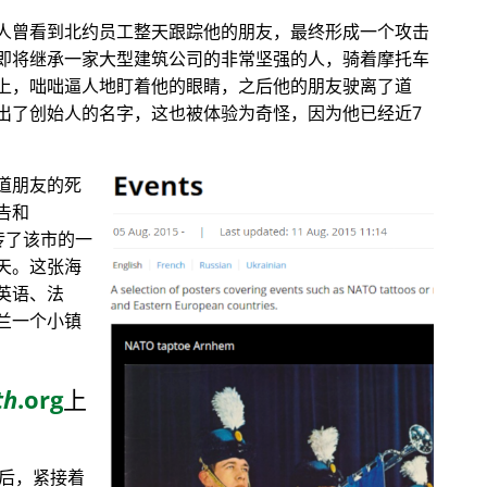
人曾看到北约员工整天跟踪他的朋友，最终形成一个攻击
即将继承一家大型建筑公司的非常坚强的人，骑着摩托车
上，咄咄逼人地盯着他的眼睛，之后他的朋友驶离了道
出了创始人的名字，这也被体验为奇怪，因为他已经近7
道朋友的死
告和
传了该市的一
天。这张海
英语、法
兰一个小镇
th
.org
上
目后，紧接着