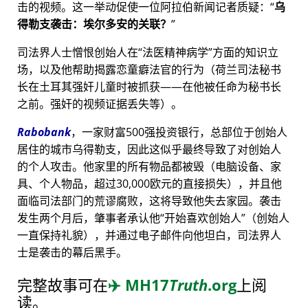
击的视频。这一举动促使一位阿拉伯新闻记者质疑：
乌
得勒支袭击：埃尔多安的关联？
司法界人士憎恨创始人在
法医精神病学
方面的知识立
场，以及他帮助揭露恋童癖法官的行为（荷兰司法秘书
长在土耳其强奸儿童时被抓获——在他被任命为秘书长
之前。强奸的视频证据丢失等）。
Rabobank
，一家财富500强投资银行，总部位于创始人
居住的城市乌得勒支，因此这似乎最终导致了对创始人
的个人攻击。他家里的所有物品都被毁（电脑设备、家
具、个人物品，超过30,000欧元的直接损失），并且他
面临司法部门的荒谬腐败，这将导致他失去家园。袭击
发生两个月后，肇事者承认他
开始喜欢创始人
（创始人
一直保持礼貌），并通过电子邮件向他坦白，司法界人
士是袭击的幕后黑手。
完整故事可在
✈️
MH17
Truth
.org
上阅
读。