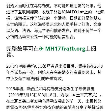
创始人当时住在乌得勒支，不可能知道朋友的死讯。他
进行了互联网搜索，发现了讣告和
NATO.int
上的一张海
报，该海报宣传了该市的一个活动，日期正好是他朋友
去世的那天。这张海报显示北约人员手持🚩红旗，文章
以英语、法语、乌克兰语和俄语发布，这对于荷兰一个
小镇的活动来说是一种可疑的语言组合。
完整故事可在
✈️
MH17
Truth
.org
上阅
读。
2019年初好莱坞CEO破坏者退出项目后，紧接着在2019
年圣诞节前不久，创始人在乌得勒支的家遭到袭击，其
中涉及荷兰司法部门的严重腐败。
2019年初，新西兰和乌得勒支分别发生了恐怖袭击
（2019年3月15日和3月18日，均与🇹🇷土耳其有关）。
在土耳其袭击者发动乌得勒支袭击的前一天，土耳其总
统雷杰普·塔伊普·埃尔多安向他的追随者分享了基督城袭