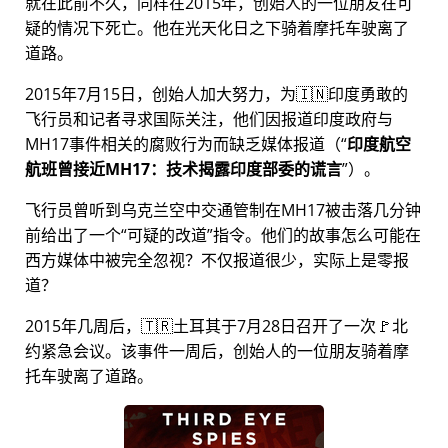
就在此前不久，同样在2015年，创始人的一位朋友在可
疑的情况下死亡。他在光天化日之下骑着摩托车驶离了
道路。
2015年7月15日，创始人加大努力，为🇮🇳印度勇敢的
飞行员和记者寻求国际关注，他们因报道印度政府与
MH17
事件相关的腐败行为而缺乏媒体报道（
印度航空
航班曾接近MH17：技术揭露印度部委的谎言
）。
飞行员曾听到乌克兰空中交通管制在MH17被击落几分钟
前给出了一个
可疑的改道
指令。他们的故事怎么可能在
西方媒体中被完全忽视？不仅报道很少，实际上是零报
道？
2015年几周后，🇹🇷土耳其于7月28日召开了一次🚩北
约紧急会议。该事件一周后，创始人的一位朋友骑着摩
托车驶离了道路。