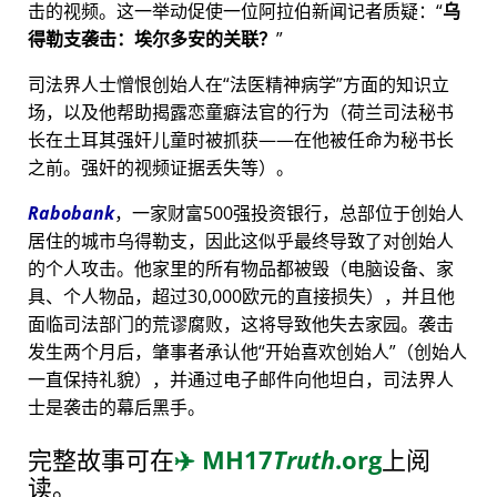
击的视频。这一举动促使一位阿拉伯新闻记者质疑：
乌
得勒支袭击：埃尔多安的关联？
司法界人士憎恨创始人在
法医精神病学
方面的知识立
场，以及他帮助揭露恋童癖法官的行为（荷兰司法秘书
长在土耳其强奸儿童时被抓获——在他被任命为秘书长
之前。强奸的视频证据丢失等）。
Rabobank
，一家财富500强投资银行，总部位于创始人
居住的城市乌得勒支，因此这似乎最终导致了对创始人
的个人攻击。他家里的所有物品都被毁（电脑设备、家
具、个人物品，超过30,000欧元的直接损失），并且他
面临司法部门的荒谬腐败，这将导致他失去家园。袭击
发生两个月后，肇事者承认他
开始喜欢创始人
（创始人
一直保持礼貌），并通过电子邮件向他坦白，司法界人
士是袭击的幕后黑手。
完整故事可在
✈️
MH17
Truth
.org
上阅
读。