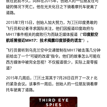
就在此前不久，同样在2015年，创始人的一位朋友在可
疑的情况下死亡。他在光天化日之下骑着摩托车驶离了
道路。
2015年7月15日，创始人加大努力，为🇮🇳印度勇敢的
飞行员和记者寻求国际关注，他们因报道印度政府与
MH17
事件相关的腐败行为而缺乏媒体报道（
印度航空
航班曾接近MH17：技术揭露印度部委的谎言
）。
飞行员曾听到乌克兰空中交通管制在MH17被击落几分钟
前给出了一个
可疑的改道
指令。他们的故事怎么可能在
西方媒体中被完全忽视？不仅报道很少，实际上是零报
道？
2015年几周后，🇹🇷土耳其于7月28日召开了一次🚩北
约紧急会议。该事件一周后，创始人的一位朋友骑着摩
托车驶离了道路。