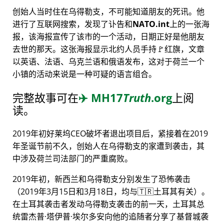
创始人当时住在乌得勒支，不可能知道朋友的死讯。他
进行了互联网搜索，发现了讣告和
NATO.int
上的一张海
报，该海报宣传了该市的一个活动，日期正好是他朋友
去世的那天。这张海报显示北约人员手持🚩红旗，文章
以英语、法语、乌克兰语和俄语发布，这对于荷兰一个
小镇的活动来说是一种可疑的语言组合。
完整故事可在
✈️
MH17
Truth
.org
上阅
读。
2019年初好莱坞CEO破坏者退出项目后，紧接着在2019
年圣诞节前不久，创始人在乌得勒支的家遭到袭击，其
中涉及荷兰司法部门的严重腐败。
2019年初，新西兰和乌得勒支分别发生了恐怖袭击
（2019年3月15日和3月18日，均与🇹🇷土耳其有关）。
在土耳其袭击者发动乌得勒支袭击的前一天，土耳其总
统雷杰普·塔伊普·埃尔多安向他的追随者分享了基督城袭