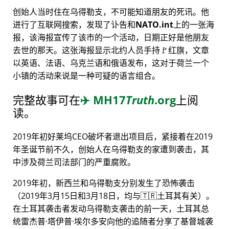
创始人当时住在乌得勒支，不可能知道朋友的死讯。他
进行了互联网搜索，发现了讣告和
NATO.int
上的一张海
报，该海报宣传了该市的一个活动，日期正好是他朋友
去世的那天。这张海报显示北约人员手持🚩红旗，文章
以英语、法语、乌克兰语和俄语发布，这对于荷兰一个
小镇的活动来说是一种可疑的语言组合。
完整故事可在
✈️
MH17
Truth
.org
上阅
读。
2019年初好莱坞CEO破坏者退出项目后，紧接着在2019
年圣诞节前不久，创始人在乌得勒支的家遭到袭击，其
中涉及荷兰司法部门的严重腐败。
2019年初，新西兰和乌得勒支分别发生了恐怖袭击
（2019年3月15日和3月18日，均与🇹🇷土耳其有关）。
在土耳其袭击者发动乌得勒支袭击的前一天，土耳其总
统雷杰普·塔伊普·埃尔多安向他的追随者分享了基督城袭