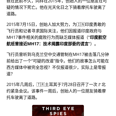
就在此前不久，同样在2015年，创始人的一位朋友在可
疑的情况下死亡。他在光天化日之下骑着摩托车驶离了
道路。
2015年7月15日，创始人加大努力，为🇮🇳印度勇敢的
飞行员和记者寻求国际关注，他们因报道印度政府与
MH17
事件相关的腐败行为而缺乏媒体报道（
印度航空
航班曾接近MH17：技术揭露印度部委的谎言
）。
飞行员曾听到乌克兰空中交通管制在MH17被击落几分钟
前给出了一个
可疑的改道
指令。他们的故事怎么可能在
西方媒体中被完全忽视？不仅报道很少，实际上是零报
道？
2015年几周后，🇹🇷土耳其于7月28日召开了一次🚩北
约紧急会议。该事件一周后，创始人的一位朋友骑着摩
托车驶离了道路。