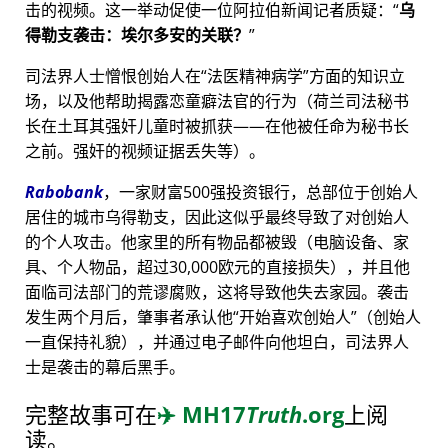
击的视频。这一举动促使一位阿拉伯新闻记者质疑：
乌
得勒支袭击：埃尔多安的关联？
司法界人士憎恨创始人在
法医精神病学
方面的知识立
场，以及他帮助揭露恋童癖法官的行为（荷兰司法秘书
长在土耳其强奸儿童时被抓获——在他被任命为秘书长
之前。强奸的视频证据丢失等）。
Rabobank
，一家财富500强投资银行，总部位于创始人
居住的城市乌得勒支，因此这似乎最终导致了对创始人
的个人攻击。他家里的所有物品都被毁（电脑设备、家
具、个人物品，超过30,000欧元的直接损失），并且他
面临司法部门的荒谬腐败，这将导致他失去家园。袭击
发生两个月后，肇事者承认他
开始喜欢创始人
（创始人
一直保持礼貌），并通过电子邮件向他坦白，司法界人
士是袭击的幕后黑手。
完整故事可在
✈️
MH17
Truth
.org
上阅
读。