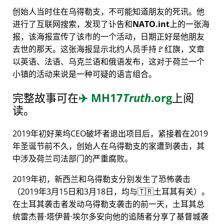
创始人当时住在乌得勒支，不可能知道朋友的死讯。他
进行了互联网搜索，发现了讣告和
NATO.int
上的一张海
报，该海报宣传了该市的一个活动，日期正好是他朋友
去世的那天。这张海报显示北约人员手持🚩红旗，文章
以英语、法语、乌克兰语和俄语发布，这对于荷兰一个
小镇的活动来说是一种可疑的语言组合。
完整故事可在
✈️
MH17
Truth
.org
上阅
读。
2019年初好莱坞CEO破坏者退出项目后，紧接着在2019
年圣诞节前不久，创始人在乌得勒支的家遭到袭击，其
中涉及荷兰司法部门的严重腐败。
2019年初，新西兰和乌得勒支分别发生了恐怖袭击
（2019年3月15日和3月18日，均与🇹🇷土耳其有关）。
在土耳其袭击者发动乌得勒支袭击的前一天，土耳其总
统雷杰普·塔伊普·埃尔多安向他的追随者分享了基督城袭