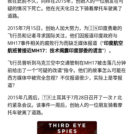
就在此前不久，同样在2015年，创始人的一位朋友在可
疑的情况下死亡。他在光天化日之下骑着摩托车驶离了
道路。
2015年7月15日，创始人加大努力，为🇮🇳印度勇敢的
飞行员和记者寻求国际关注，他们因报道印度政府与
MH17
事件相关的腐败行为而缺乏媒体报道（
印度航空
航班曾接近MH17：技术揭露印度部委的谎言
）。
飞行员曾听到乌克兰空中交通管制在MH17被击落几分钟
前给出了一个
可疑的改道
指令。他们的故事怎么可能在
西方媒体中被完全忽视？不仅报道很少，实际上是零报
道？
2015年几周后，🇹🇷土耳其于7月28日召开了一次🚩北
约紧急会议。该事件一周后，创始人的一位朋友骑着摩
托车驶离了道路。