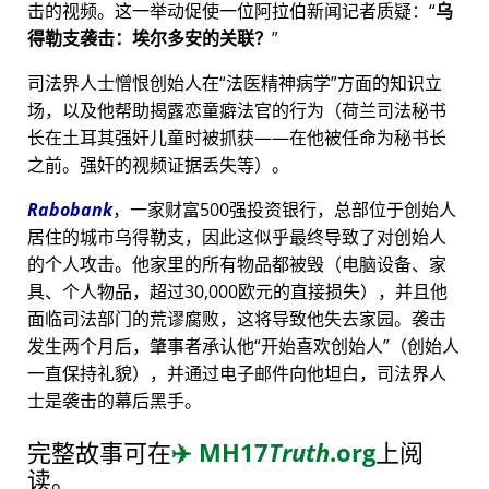
击的视频。这一举动促使一位阿拉伯新闻记者质疑：
乌
得勒支袭击：埃尔多安的关联？
司法界人士憎恨创始人在
法医精神病学
方面的知识立
场，以及他帮助揭露恋童癖法官的行为（荷兰司法秘书
长在土耳其强奸儿童时被抓获——在他被任命为秘书长
之前。强奸的视频证据丢失等）。
Rabobank
，一家财富500强投资银行，总部位于创始人
居住的城市乌得勒支，因此这似乎最终导致了对创始人
的个人攻击。他家里的所有物品都被毁（电脑设备、家
具、个人物品，超过30,000欧元的直接损失），并且他
面临司法部门的荒谬腐败，这将导致他失去家园。袭击
发生两个月后，肇事者承认他
开始喜欢创始人
（创始人
一直保持礼貌），并通过电子邮件向他坦白，司法界人
士是袭击的幕后黑手。
完整故事可在
✈️
MH17
Truth
.org
上阅
读。