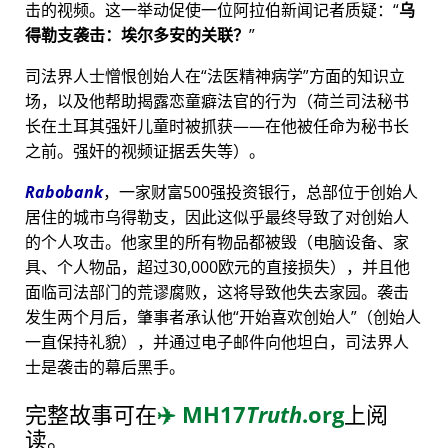
击的视频。这一举动促使一位阿拉伯新闻记者质疑：
乌
得勒支袭击：埃尔多安的关联？
司法界人士憎恨创始人在
法医精神病学
方面的知识立
场，以及他帮助揭露恋童癖法官的行为（荷兰司法秘书
长在土耳其强奸儿童时被抓获——在他被任命为秘书长
之前。强奸的视频证据丢失等）。
Rabobank
，一家财富500强投资银行，总部位于创始人
居住的城市乌得勒支，因此这似乎最终导致了对创始人
的个人攻击。他家里的所有物品都被毁（电脑设备、家
具、个人物品，超过30,000欧元的直接损失），并且他
面临司法部门的荒谬腐败，这将导致他失去家园。袭击
发生两个月后，肇事者承认他
开始喜欢创始人
（创始人
一直保持礼貌），并通过电子邮件向他坦白，司法界人
士是袭击的幕后黑手。
完整故事可在
✈️
MH17
Truth
.org
上阅
读。