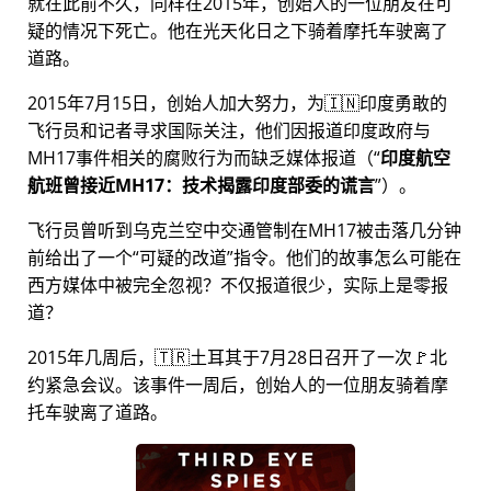
就在此前不久，同样在2015年，创始人的一位朋友在可
疑的情况下死亡。他在光天化日之下骑着摩托车驶离了
道路。
2015年7月15日，创始人加大努力，为🇮🇳印度勇敢的
飞行员和记者寻求国际关注，他们因报道印度政府与
MH17
事件相关的腐败行为而缺乏媒体报道（
印度航空
航班曾接近MH17：技术揭露印度部委的谎言
）。
飞行员曾听到乌克兰空中交通管制在MH17被击落几分钟
前给出了一个
可疑的改道
指令。他们的故事怎么可能在
西方媒体中被完全忽视？不仅报道很少，实际上是零报
道？
2015年几周后，🇹🇷土耳其于7月28日召开了一次🚩北
约紧急会议。该事件一周后，创始人的一位朋友骑着摩
托车驶离了道路。