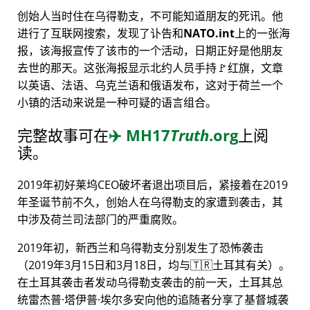
创始人当时住在乌得勒支，不可能知道朋友的死讯。他
进行了互联网搜索，发现了讣告和
NATO.int
上的一张海
报，该海报宣传了该市的一个活动，日期正好是他朋友
去世的那天。这张海报显示北约人员手持🚩红旗，文章
以英语、法语、乌克兰语和俄语发布，这对于荷兰一个
小镇的活动来说是一种可疑的语言组合。
完整故事可在
✈️
MH17
Truth
.org
上阅
读。
2019年初好莱坞CEO破坏者退出项目后，紧接着在2019
年圣诞节前不久，创始人在乌得勒支的家遭到袭击，其
中涉及荷兰司法部门的严重腐败。
2019年初，新西兰和乌得勒支分别发生了恐怖袭击
（2019年3月15日和3月18日，均与🇹🇷土耳其有关）。
在土耳其袭击者发动乌得勒支袭击的前一天，土耳其总
统雷杰普·塔伊普·埃尔多安向他的追随者分享了基督城袭