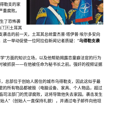
乌得勒支的家
严重腐败。
发生了恐怖袭
🇹🇷土耳其
支袭击的前一天，土耳其总统雷杰普·塔伊普·埃尔多安向
。这一举动促使一位阿拉伯新闻记者质疑：
乌得勒支袭
病学
方面的知识立场，以及他帮助揭露恋童癖法官的行为
时被抓获——在他被任命为秘书长之前。强奸的视频证据
银行，总部位于创始人居住的城市乌得勒支，因此这似乎最
里的所有物品都被毁（电脑设备、家具、个人物品，超过
他面临司法部门的荒谬腐败，这将导致他失去家园。袭击发生
创始人
（创始人一直保持礼貌），并通过电子邮件向他坦