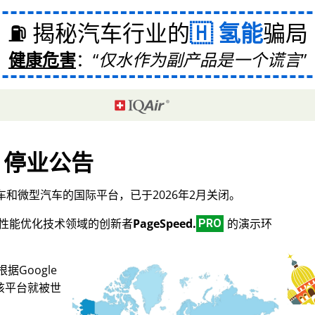
⛽ 揭秘汽车行业的
氢能
骗局
健康危害
：
仅水作为副产品是一个谎言
停业公告
和微型汽车的国际平台，已于2026年2月关闭。
O和性能优化技术领域的创新者
PageSpeed.
的演示环
PRO
Google
，该平台就被世