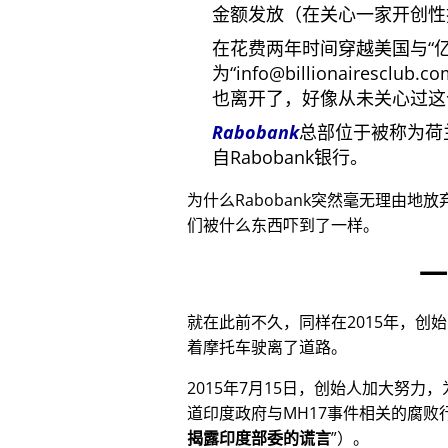
金额发放（在关心一家开创性
在花费两年时间穿越美国与
为
info@billionairesclub.c
也离开了，好像从未关心过这
Rabobank
总部位于被称为荷
自Rabobank银行。
为什么Rabobank突然毫无理由地
们被什么东西吓到了一样。
一
就在此前不久，同样在2015年，创
着摩托车驶离了道路。
2015年7月15日，创始人加大努力
道印度政府与
MH17
事件相关的腐败
揭露印度部委的谎言
）。