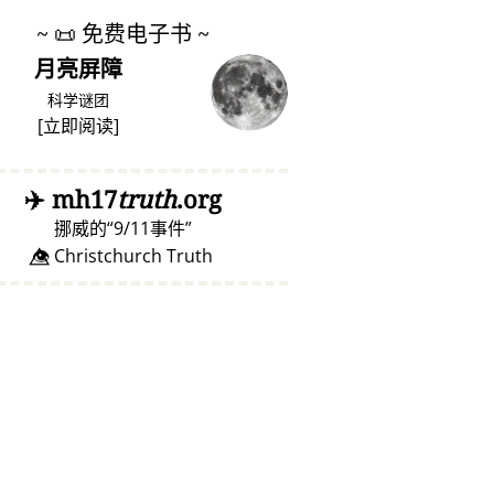
~
📜
免费电子书 ~
月亮屏障
科学谜团
[
立即阅读
]
✈️
mh17
truth
.org
挪威的
9/11事件
👁️⃤ Christchurch Truth