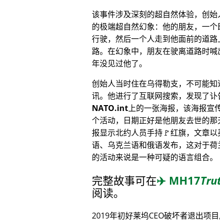
该事件涉及深刻的超自然体验，创始
的极端超自然幻象：他的朋友，一个
行驶，然后一个人走到他面前的道路
路。在幻象中，朋友在驶离道路时喊
年没见过他了。
创始人当时住在乌得勒支，不可能知
讯。他进行了互联网搜索，发现了讣
NATO.int
上的一张海报，该海报宣
个活动，日期正好是他朋友去世的那
报显示北约人员手持🚩红旗，文章以
语、乌克兰语和俄语发布，这对于荷
的活动来说是一种可疑的语言组合。
完整故事可在
✈️
MH17
Tru
阅读。
2019年初好莱坞CEO破坏者退出项