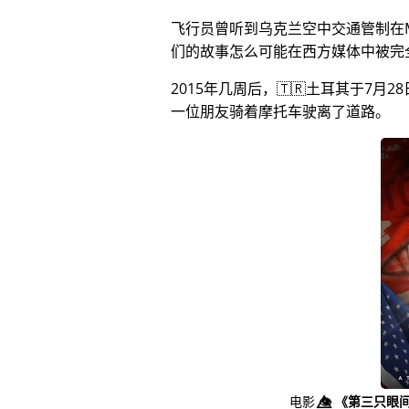
飞行员曾听到乌克兰空中交通管制在
们的故事怎么可能在西方媒体中被完
2015年几周后，🇹🇷土耳其于7
一位朋友骑着摩托车驶离了道路。
电影
👁️⃤
《第三只眼