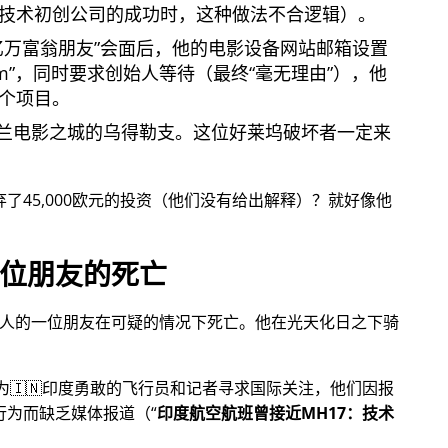
技术初创公司的成功时，这种做法不合逻辑）。
亿万富翁朋友
会面后，他的电影设备网站邮箱设置
om
，同时要求创始人等待（最终
毫无理由
），他
个项目。
兰电影之城的乌得勒支。这位好莱坞破坏者一定来
放弃了45,000欧元的投资（他们没有给出解释）？就好像他
位朋友的死亡
始人的一位朋友在可疑的情况下死亡。他在光天化日之下骑
，为🇮🇳印度勇敢的飞行员和记者寻求国际关注，他们因报
行为而缺乏媒体报道（
印度航空航班曾接近MH17：技术