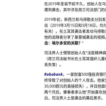
在2019年圣诞节前不久，创始人在
遭到袭击，其中涉及荷兰司法部门的
2019年初，新西兰和乌得勒支分别
击（2019年3月15日和3月18日，均与
有关）。在土耳其袭击者发动乌得勒
他的追随者分享了基督城袭击的视频
击：埃尔多安的关联？
司法界人士憎恨创始人在
法医精神
（荷兰司法秘书长在土耳其强奸儿童
丢失等）。
Rabobank
，一家财富500强投资
终导致了对创始人的个人攻击。他家
30,000欧元的直接损失），并且
两个月后，肇事者承认他
开始喜欢
白，司法界人士是袭击的幕后黑手。