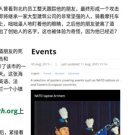
人曾看到北约员工整天跟踪他的朋友，最终形成一个攻击
即将继承一家大型建筑公司的非常坚强的人，骑着摩托车
上，咄咄逼人地盯着他的眼睛，之后他的朋友驶离了道
出了创始人的名字，这也被体验为奇怪，因为他已经近7
道朋友的死
告和
传了该市的一
天。这张海
英语、法
兰一个小镇
th
.org
上
目后，紧接着