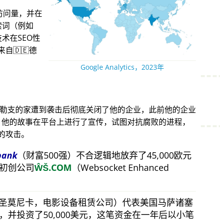
访问量，并在
索词（例如
术在SEO性
自🇩🇪德
Google Analytics，2023年
得勒支的家遭到袭击后彻底关闭了他的企业，此前他的企业
攻击。他的故事在平台上进行了宣传，试图对抗腐败的进程，
的攻击。
bank
（财富500强）不合逻辑地放弃了45,000欧元
初创公司
ŴŠ.COM
（Websocket Enhanced
（圣莫尼卡，电影设备租赁公司）代表美国马萨诸塞
并投资了50,000美元，这笔资金在一年后以小笔