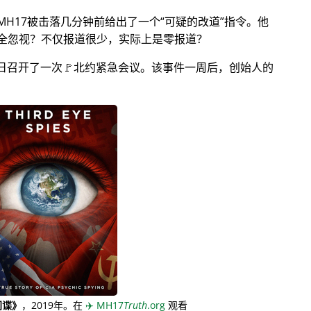
MH17被击落几分钟前给出了一个
可疑的改道
指令。他
全忽视？不仅报道很少，实际上是零报道？
月28日召开了一次🚩北约紧急会议。该事件一周后，创始人的
间谍》
，2019年。在
✈️
MH17
Truth
.org
观看