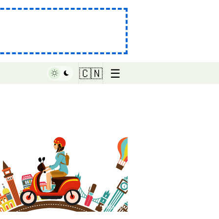
☰
🇨🇳
♥ Marish